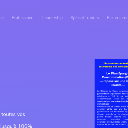
me
Professionel
Leadership
Spécial Traders
Partenaire
t toutes vos
, jusqu'à 100%